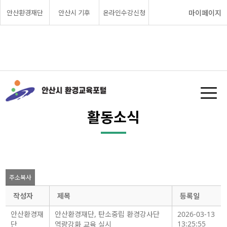
안산환경재단
안산시 기후
온라인수강신청
마이페이지
활동소식
주소복사
작성자
제목
등록일
안산환경재
안산환경재단, 탄소중립 환경강사단
2026-03-13
13:25:55
단
역량강화 교육 실시