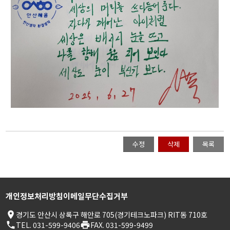
수정
삭제
목록
개인정보처리방침
이메일무단수집거부
place
경기도 안산시 상록구 해안로 705(경기테크노파크) RIT동 710호
phone
TEL. 031-599-9406
print
FAX. 031-599-9499